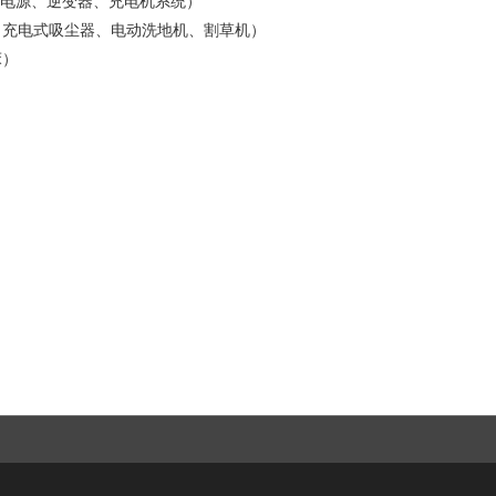
压电源、逆变器、充电机系统）
、充电式吸尘器、电动洗地机、割草机）
床）